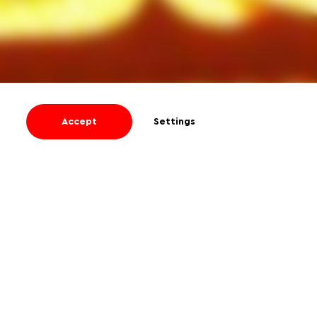
Accept
Settings
I agree
to receive informational and
promotional emails