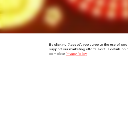
By clicking “Accept”, you agree to the use of coo
support our marketing efforts. For full details 
complete
Privacy Policy
Subscribe to our email newslett
This is your ticket to a private network of exclusive oppo
and your all-access pass behind the scenes of VIP travel