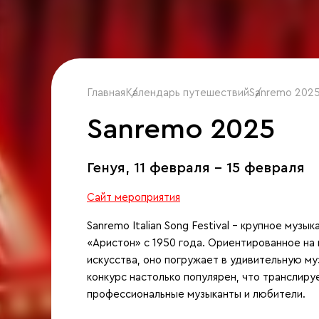
Главная
Календарь путешествий
/
Sanremo 202
/
Sanremo 2025
Генуя,
11 февраля - 15 февраля
Сайт мероприятия
Sanremo Italian Song Festival – крупное муз
«Аристон» с 1950 года. Ориентированное на 
искусства, оно погружает в удивительную м
конкурс настолько популярен, что транслиру
профессиональные музыканты и любители.