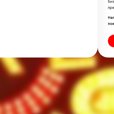
би
пре
На
по