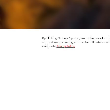
By clicking “Accept”, you agree to the use of coo
support our marketing efforts. For full details 
complete
Privacy Policy
Subscribe to our email newslett
This is your ticket to a private network of exclusive oppo
and your all-access pass behind the scenes of VIP travel