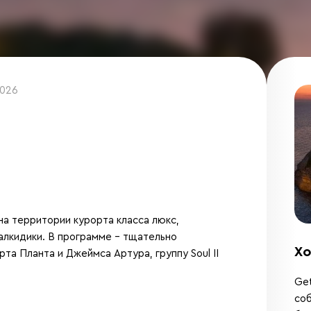
2026
а территории курорта класса люкс,
алкидики. В программе – тщательно
Хо
та Планта и Джеймса Артура, группу Soul II
Get
соб