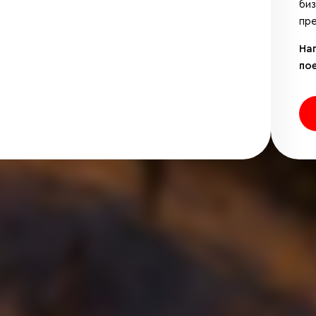
би
пре
На
по