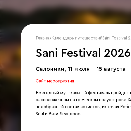
Главная
Календарь путешествий
/
Sani Festival 
/
Sani Festival 2026
Салоники,
11 июля - 15 августа
Сайт мероприятия
Ежегодный музыкальный фестиваль пройдет н
расположенном на греческом полуострове Х
подобранный состав артистов, включая Робер
Soul и Вики Леандрос.