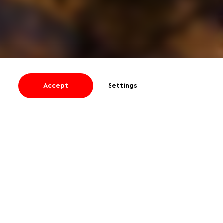
Accept
Settings
I agree
to receive informational and
promotional emails