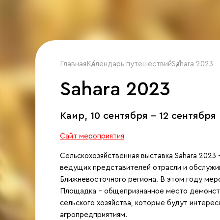
Главная
Календарь путешествий
/
Sahara 2023
/
Sahara 2023
Каир,
10 сентября - 12 сентября
Сайт мероприятия
Сельскохозяйственная выставка Sahara 202
ведущих представителей отрасли и обслужи
Ближневосточного региона. В этом году меро
Площадка - общепризнанное место демонстр
сельского хозяйства, которые будут интере
агропредприятиям.