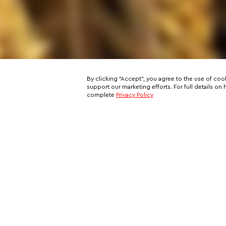
By clicking “Accept”, you agree to the use of coo
support our marketing efforts. For full details 
complete
Privacy Policy
Subscribe to our email newslett
This is your ticket to a private network of exclusive oppo
and your all-access pass behind the scenes of VIP travel