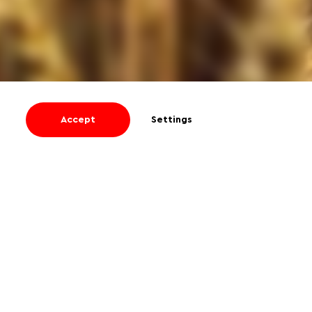
Accept
Settings
I agree
to receive informational and
promotional emails