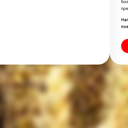
би
пре
На
по