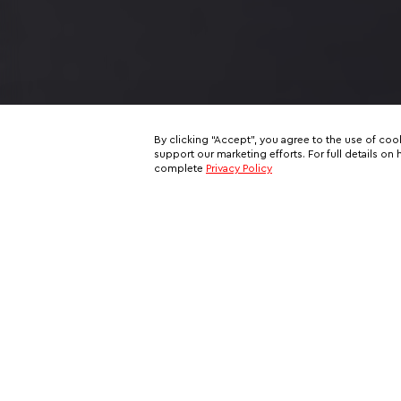
By clicking “Accept”, you agree to the use of coo
support our marketing efforts. For full details 
complete
Privacy Policy
Subscribe to our email newslett
This is your ticket to a private network of exclusive oppo
and your all-access pass behind the scenes of VIP travel