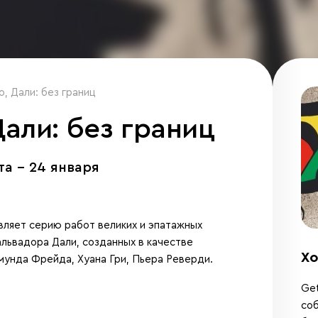
, Дали: без границ
али: без границ
та - 24 января
вляет серию работ великих и эпатажных
львадора Дали, созданных в качестве
Хо
мунда Фрейда, Хуана Гри, Пьера Реверди.
Get
соб