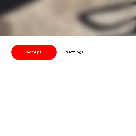
Accept
Settings
I agree
to receive informational and
promotional emails