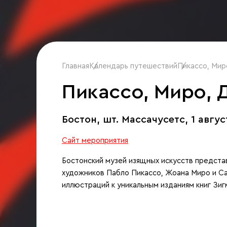
Главная
Календарь путешествий
/
Пикассо, Миро
/
Пикассо, Миро, Д
Бостон, шт. Массачусетс,
1 авгус
Сайт мероприятия
Бостонский музей изящных искусств предста
художников Пабло Пикассо, Жоана Миро и Са
иллюстраций к уникальным изданиям книг Зиг