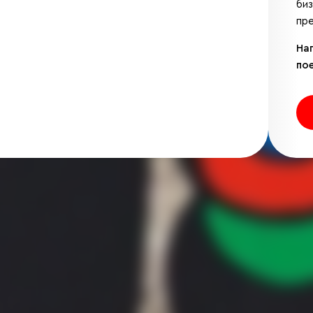
би
пре
На
по