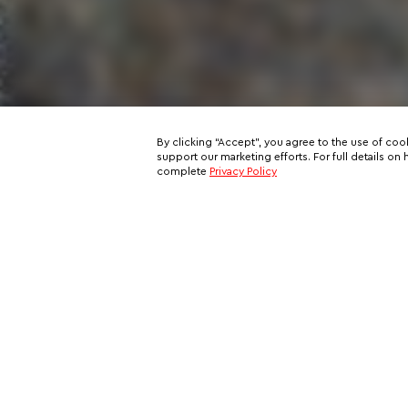
By clicking “Accept”, you agree to the use of coo
support our marketing efforts. For full details 
complete
Privacy Policy
Subscribe to our email newslett
This is your ticket to a private network of exclusive oppo
and your all-access pass behind the scenes of VIP travel