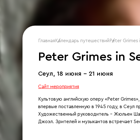
Главная
Календарь путешествий
/
Peter Grimes 
/
Peter Grimes in S
Сеул,
18 июня - 21 июня
Сайт мероприятия
Культовую английскую оперу «Peter Grimes»
впервые поставленную в 1945 году, в Сеул п
Художественный руководитель – Жюльен Шав
Джоэл. Зрителей и музыкантов встречает Seou