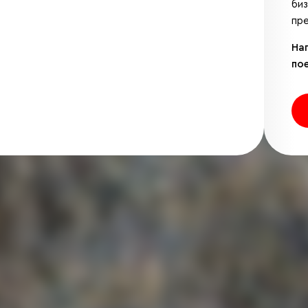
би
пре
На
по