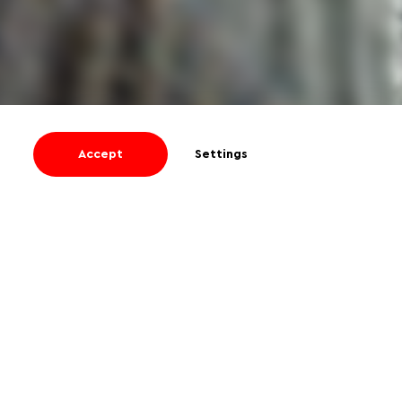
Accept
Settings
I agree
to receive informational and
promotional emails