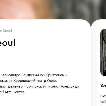
in Seoul
eoul
, написанную Бенджамином Бриттеном и
ривезет Королевский театр Осло.
Хо
аз, дирижер – британский пианист Александр
l Arts Center.
Get
соб