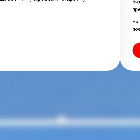
би
пре
На
по