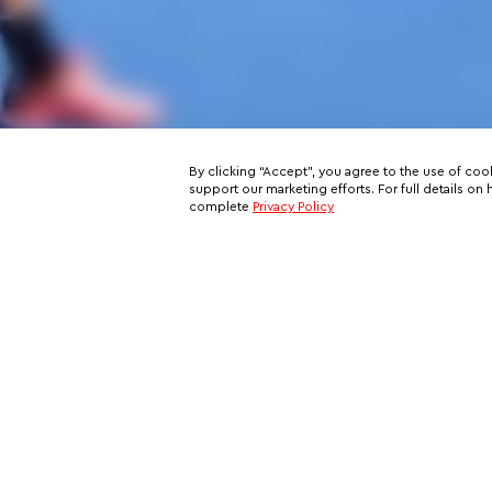
By clicking “Accept”, you agree to the use of coo
support our marketing efforts. For full details 
complete
Privacy Policy
Subscribe to our email newslett
This is your ticket to a private network of exclusive oppo
and your all-access pass behind the scenes of VIP travel