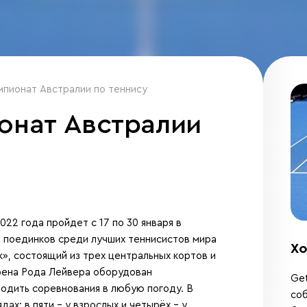
пионат Австралии по теннису
онат Австралии
22 года пройдет с 17 по 30 января в
 поединков среди лучших теннисистов мира
Хо
», состоящий из трех центральных кортов и
Арена Рода Лейвера оборудован
Get
одить соревнования в любую погоду. В
соб
ах: в пяти - у взрослых и четырёх - у