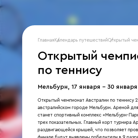
Главная
Календарь путешествий
/
Открытый чем
/
Открытый чемпи
по теннису
Мельбурн,
17 января - 30 января
Открытый чемпионат Австралии по теннису 20
австралийском городе Мельбурн. Ареной для
станет спортивный комплекс «Мельбурн-Парк
трех показательных. Главный корт турнира 
раздвигающейся крышей, что позволяет пров
финале будут выявлены победители в 9 разряд