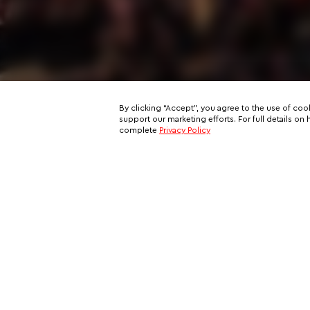
By clicking “Accept”, you agree to the use of coo
support our marketing efforts. For full details 
complete
Privacy Policy
Subscribe to our email newslett
This is your ticket to a private network of exclusive oppo
and your all-access pass behind the scenes of VIP travel