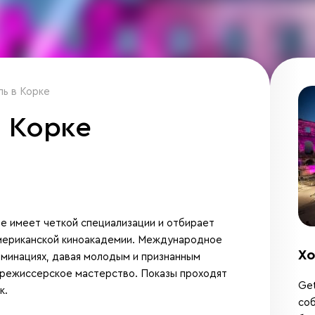
ь в Корке
 Корке
е имеет четкой специализации и отбирает
мериканской киноакадемии. Международное
Хо
оминациях, давая молодым и признанным
 режиссерское мастерство. Показы проходят
Get
к.
соб