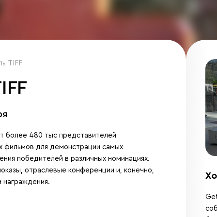
ь TIFF
IFF
ря
т более 480 тыс представителей
х фильмов для демонстрации самых
ения победителей в различных номинациях.
оказы, отраслевые конференции и, конечно,
Хо
и награждения.
Get
соб