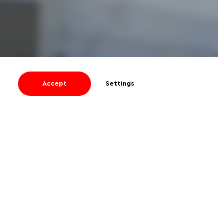
Accept
Settings
I agree
to receive informational and
promotional emails