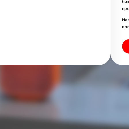
би
пре
На
по