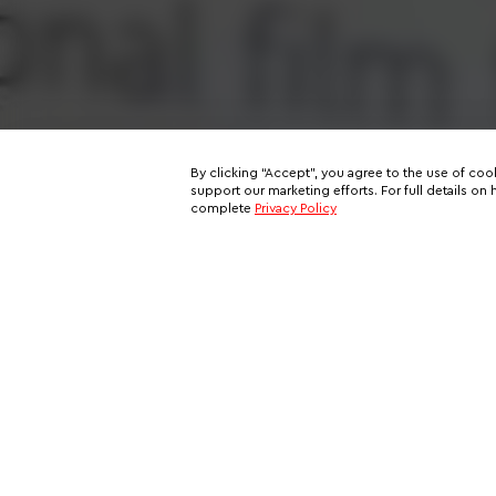
By clicking “Accept”, you agree to the use of coo
support our marketing efforts. For full details 
complete
Privacy Policy
Subscribe to our email newslett
This is your ticket to a private network of exclusive oppo
and your all-access pass behind the scenes of VIP travel