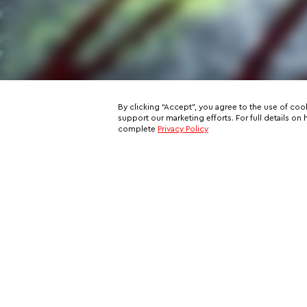
By clicking “Accept”, you agree to the use of coo
support our marketing efforts. For full details 
complete
Privacy Policy
Subscribe to our email newslett
This is your ticket to a private network of exclusive oppo
and your all-access pass behind the scenes of VIP travel