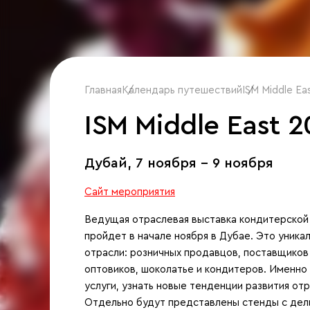
Главная
Календарь путешествий
/
ISM Middle Ea
/
ISM Middle East 
Дубай,
7 ноября - 9 ноября
Сайт мероприятия
Ведущая отраслевая выставка кондитерской 
пройдет в начале ноября в Дубае. Это уник
отрасли: розничных продавцов, поставщиков
оптовиков, шоколатье и кондитеров. Именно
услуги, узнать новые тенденции развития отр
Отдельно будут представлены стенды с дел