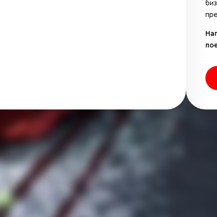
би
пре
На
по