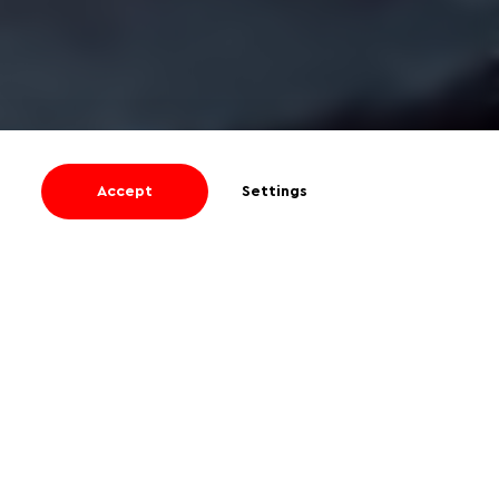
Accept
Settings
I agree
to receive informational and
promotional emails