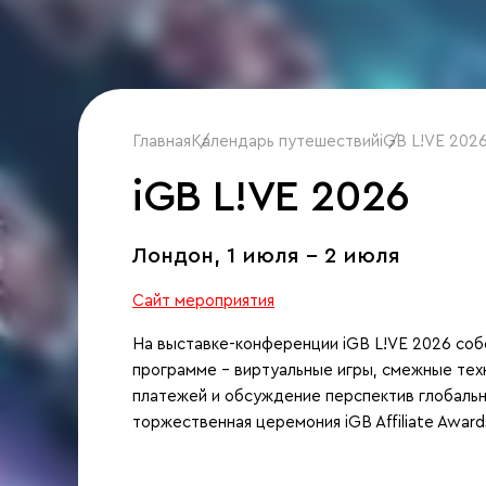
Главная
Календарь путешествий
/
iGB L!VE 202
/
iGB L!VE 2026
Лондон,
1 июля - 2 июля
Сайт мероприятия
На выставке-конференции iGB L!VE 2026 собе
программе – виртуальные игры, смежные тех
платежей и обсуждение перспектив глобаль
торжественная церемония iGB Affiliate Award