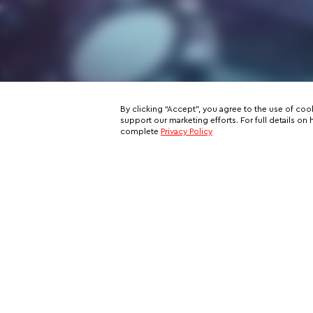
By clicking “Accept”, you agree to the use of coo
support our marketing efforts. For full details 
complete
Privacy Policy
Subscribe to our email newslett
This is your ticket to a private network of exclusive oppo
and your all-access pass behind the scenes of VIP travel