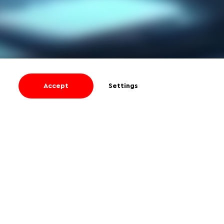
Accept
Settings
I agree
to receive informational and
promotional emails