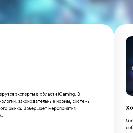
6
рутся эксперты в области iGaming. В
нологии, законодательные нормы, системы
Хо
ного рынка. Завершает мероприятия
s.
Get
соб