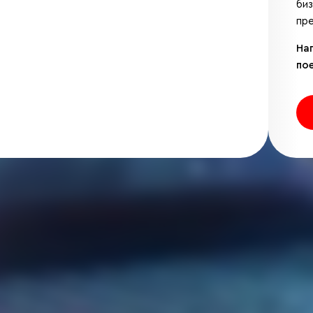
би
пре
На
по