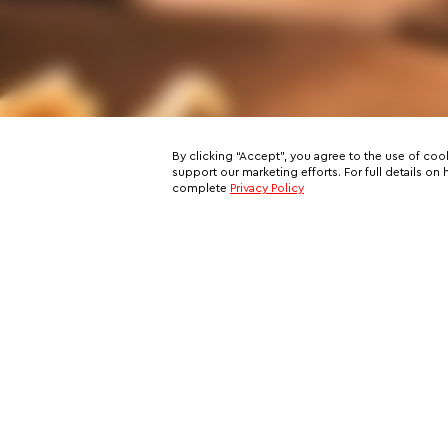
By clicking “Accept”, you agree to the use of coo
support our marketing efforts. For full details 
complete
Privacy Policy
Subscribe to our email newslett
This is your ticket to a private network of exclusive oppo
and your all-access pass behind the scenes of VIP travel