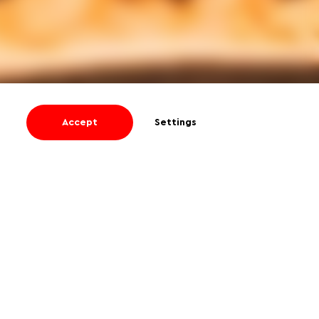
Accept
Settings
I agree
to receive informational and
promotional emails