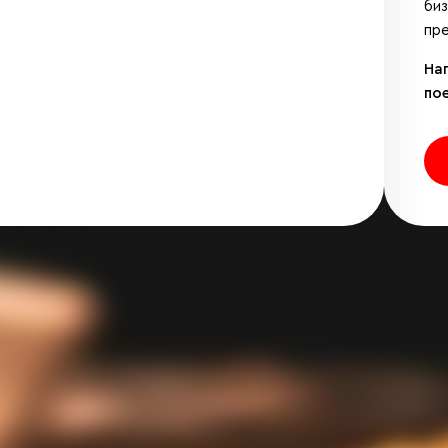
би
пре
На
по