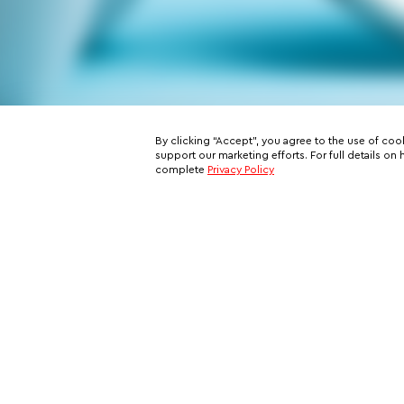
By clicking “Accept”, you agree to the use of coo
support our marketing efforts. For full details 
complete
Privacy Policy
Subscribe to our email newslett
This is your ticket to a private network of exclusive oppo
and your all-access pass behind the scenes of VIP travel