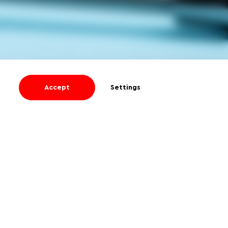
Accept
Settings
I agree
to receive informational and
promotional emails