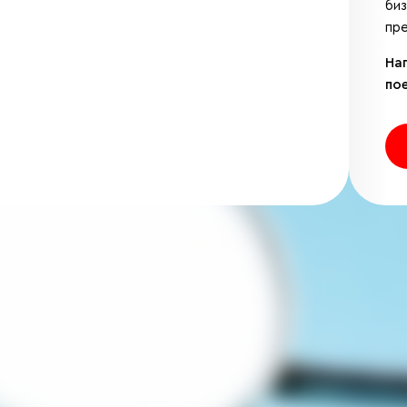
би
пре
На
по