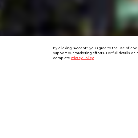
By clicking “Accept”, you agree to the use of coo
support our marketing efforts. For full details 
complete
Privacy Policy
Subscribe to our email newslett
This is your ticket to a private network of exclusive oppo
and your all-access pass behind the scenes of VIP travel