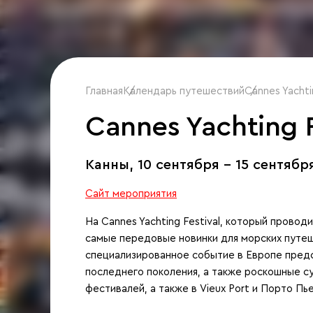
Главная
Календарь путешествий
/
Cannes Yachti
/
Cannes Yachting F
Канны,
10 сентября - 15 сентябр
Сайт мероприятия
На Cannes Yachting Festival, который провод
самые передовые новинки для морских путеш
специализированное событие в Европе пред
последнего поколения, а также роскошные с
фестивалей, а также в Vieux Port и Порто Пь