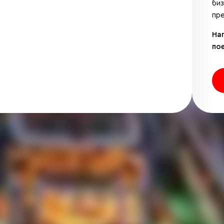
би
пре
На
по