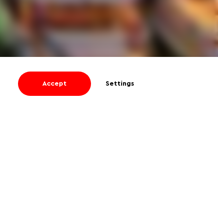
Accept
Settings
I agree
to receive informational and
promotional emails