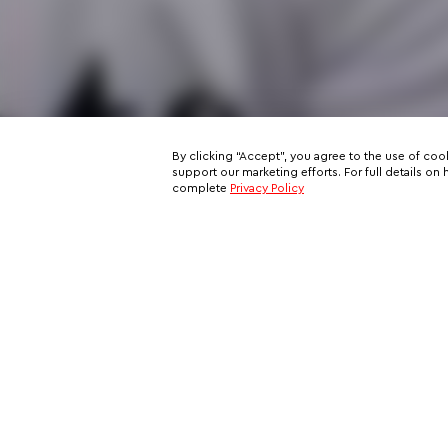
By clicking “Accept”, you agree to the use of coo
support our marketing efforts. For full details 
complete
Privacy Policy
Subscribe to our email newslett
This is your ticket to a private network of exclusive oppo
and your all-access pass behind the scenes of VIP travel