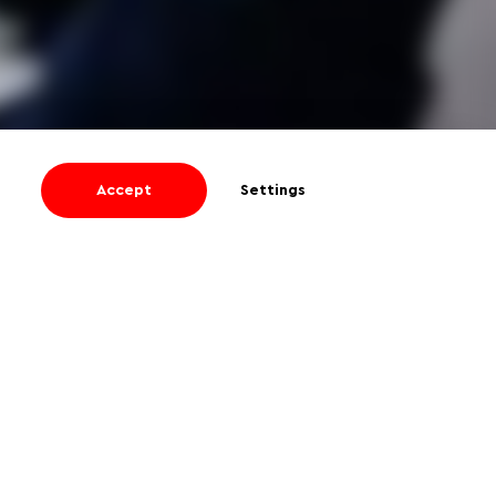
Accept
Settings
I agree
to receive informational and
promotional emails