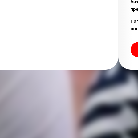
би
пре
На
по