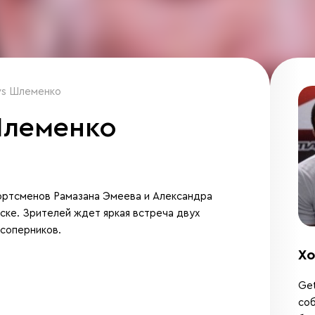
vs Шлеменко
Шлеменко
портсменов Рамазана Эмеева и Александра
ске. Зрителей ждет яркая встреча двух
 соперников.
Хо
Get
соб