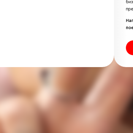
би
пре
На
по