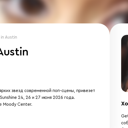
in Austin
Austin
 ярких звезд современной поп-сцены, привезет
unshine 24, 26 и 27 июня 2026 года.
Хо
е Moody Center.
Get
соб