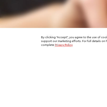
By clicking “Accept”, you agree to the use of coo
support our marketing efforts. For full details 
complete
Privacy Policy
Subscribe to our email newslett
This is your ticket to a private network of exclusive oppo
and your all-access pass behind the scenes of VIP travel