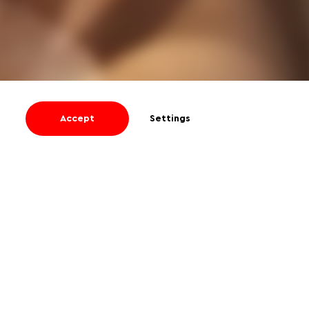
Accept
Settings
I agree
to receive informational and
promotional emails