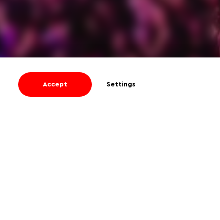
Accept
Settings
I agree
to receive informational and
promotional emails