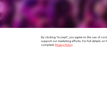
By clicking “Accept”, you agree to the use of coo
support our marketing efforts. For full details 
complete
Privacy Policy
Subscribe to our email newslett
This is your ticket to a private network of exclusive oppo
and your all-access pass behind the scenes of VIP travel