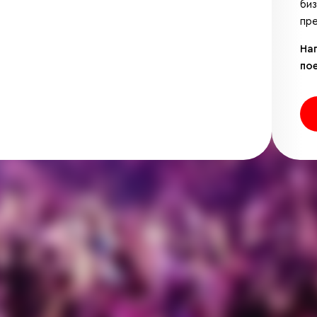
би
пре
На
по