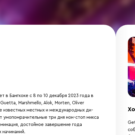
т в Бангкоке с 8 по 10 декабря 2023 года в
etta, Marshmello, Alok, Morten, Oliver
Хо
е известных местных и международных ди-
т умопомрачительные три дня нон-стоп микса
Get
льминация, достойное завершение года
соб
 начинаний.